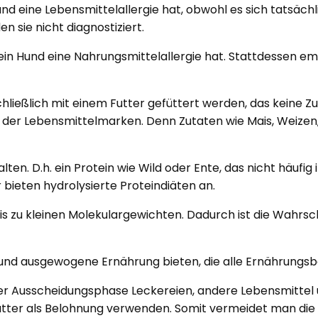
nd eine Lebensmittelallergie hat, obwohl es sich tatsäch
n sie nicht diagnostiziert.
dein Hund eine Nahrungsmittelallergie hat. Stattdessen em
ließlich mit einem Futter gefüttert werden, das keine Zut
er Lebensmittelmarken. Denn Zutaten wie Mais, Weizen, Soj
halten. D.h. ein Protein wie Wild oder Ente, das nicht häu
r bieten hydrolysierte Proteindiäten an.
is zu kleinen Molekulargewichten. Dadurch ist die Wahrsche
ge und ausgewogene Ernährung bieten, die alle Ernährungsbe
er Ausscheidungsphase Leckereien, andere Lebensmittel
er als Belohnung verwenden. Somit vermeidet man die Gef