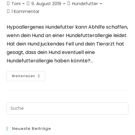
Beitrags-
Beitrag
Beitrags-
Toni
9. August 2019
Hundefutter
Autor:
veröffentlicht:
Kategorie:
Beitrags-
1 Kommentar
Kommentare:
Hypoallergenes Hundefutter kann Abhilfe schaffen,
wenn dein Hund an einer Hundefutterallergie leidet.
Hat dein Hund juckendes Fell und dein Tierarzt hat
gesagt, dass dein Hund eventuell eine
Hundefutterallergie haben könnte?…
Hypoallergenes
Weiterlesen
Hundefutter
Bei
Einer
Hundefutterallergie
Search
this
website
Neueste Beiträge