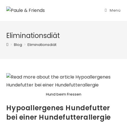
Zum
Inhalt
Menü
springen
Eliminationsdiät
>
Blog
>
Eliminationsdiät
Hund beim Fressen
Hypoallergenes Hundefutter
bei einer Hundefutterallergie