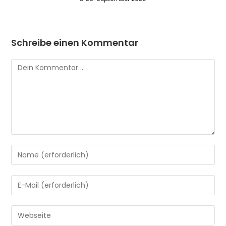
Schreibe einen Kommentar
Kommentieren
Gib
deinen
Namen
Gib
oder
deine
Benutzernamen
E-
Gib
zum
Mail-
deine