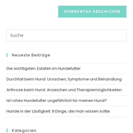
Kommentieren
Adresse
Website-
ein
zum
URL
Kommentieren
ein
ein
(optional)
Search
this
website
Neueste Beiträge
Die wichtigsten Zutaten im Hundefutter
Durchfall beim Hund: Ursachen, Symptome und Behandlung
Arthrose beim Hund: Anzeichen und Therapiemöglichkeiten
Ist rohes Hundefutter ungefährlich für meinen Hund?
Hunde in der Läufigkeit: 9 Dinge, die man wissen sollte
Kategorien