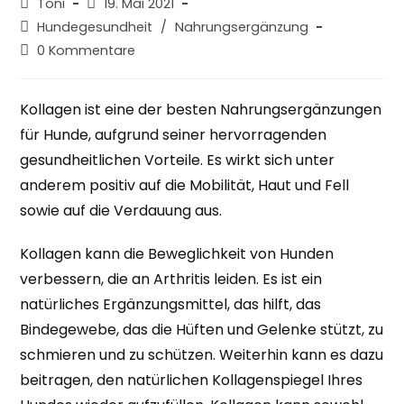
Beitrags-
Beitrag
Toni
19. Mai 2021
Autor:
veröffentlicht:
Beitrags-
Hundegesundheit
/
Nahrungsergänzung
Kategorie:
Beitrags-
0 Kommentare
Kommentare:
Kollagen ist eine der besten Nahrungsergänzungen
für Hunde, aufgrund seiner hervorragenden
gesundheitlichen Vorteile. Es wirkt sich unter
anderem positiv auf die Mobilität, Haut und Fell
sowie auf die Verdauung aus.
Kollagen kann die Beweglichkeit von Hunden
verbessern, die an Arthritis leiden. Es ist ein
natürliches Ergänzungsmittel, das hilft, das
Bindegewebe, das die Hüften und Gelenke stützt, zu
schmieren und zu schützen. Weiterhin kann es dazu
beitragen, den natürlichen Kollagenspiegel Ihres