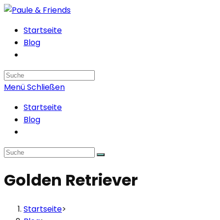
Zum
Inhalt
Startseite
springen
Blog
Search
this
Menü
Schließen
website
Startseite
Blog
Golden Retriever
Startseite
>