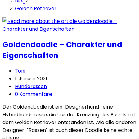
Blog
>
Golden Retriever
Goldendoodle – Charakter und
Eigenschaften
Beitrags-
Toni
Autor:
Beitrag
1. Januar 2021
veröffentlicht:
Beitrags-
Hunderassen
Kategorie:
Beitrags-
0 Kommentare
Kommentare:
Der Goldendoodle ist ein "Designerhund", eine
Hybridhunderasse, die aus der Kreuzung des Pudels mit
dem Golden Retriever entstanden ist. Wie alle anderen
Designer-"Rassen" ist auch dieser Doodle keine echte
eigene…