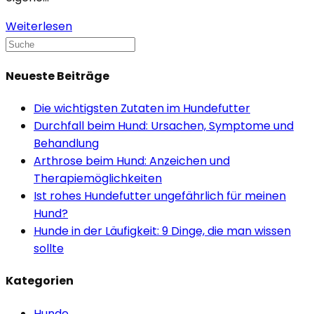
Goldendoodle
Weiterlesen
Search
–
this
Charakter
Neueste Beiträge
website
und
Eigenschaften
Die wichtigsten Zutaten im Hundefutter
Durchfall beim Hund: Ursachen, Symptome und
Behandlung
Arthrose beim Hund: Anzeichen und
Therapiemöglichkeiten
Ist rohes Hundefutter ungefährlich für meinen
Hund?
Hunde in der Läufigkeit: 9 Dinge, die man wissen
sollte
Kategorien
Hunde